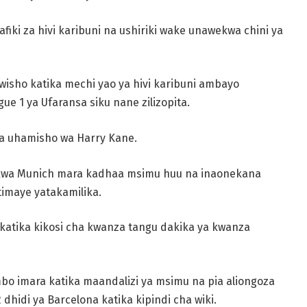
iki za hivi karibuni na ushiriki wake unawekwa chini ya
wisho katika mechi yao ya hivi karibuni ambayo
igue 1 ya Ufaransa siku nane zilizopita.
ya uhamisho wa Harry Kane.
kwa Munich mara kadhaa msimu huu na inaonekana
imaye yatakamilika.
 katika kikosi cha kwanza tangu dakika ya kwanza
bo imara katika maandalizi ya msimu na pia aliongoza
dhidi ya Barcelona katika kipindi cha wiki.