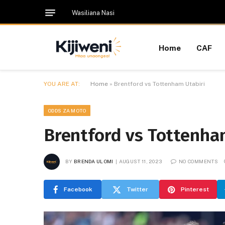
Wasiliana Nasi
Home
CAF
YOU ARE AT:
Home
»
Brentford vs Tottenham Utabiri
ODDS ZA MOTO
Brentford vs Tottenha
BY
BRENDA ULOMI
AUGUST 11, 2023
NO COMMENTS
Facebook
Twitter
Pinterest