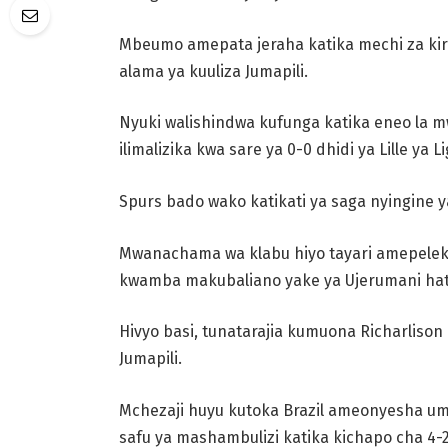
Mbeumo amepata jeraha katika mechi za kiraf
alama ya kuuliza Jumapili.
Nyuki walishindwa kufunga katika eneo la m
ilimalizika kwa sare ya 0-0 dhidi ya Lille ya L
Spurs bado wako katikati ya saga nyingine 
Mwanachama wa klabu hiyo tayari amepele
kwamba makubaliano yake ya Ujerumani hat
Hivyo basi, tunatarajia kumuona Richarlison
Jumapili.
Mchezaji huyu kutoka Brazil ameonyesha um
safu ya mashambulizi katika kichapo cha 4-2 