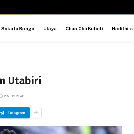
Soka la Bongo
Ulaya
Chuo Cha Kubeti
Hadithi za
m Utabiri
2 MINS READ
Telegram