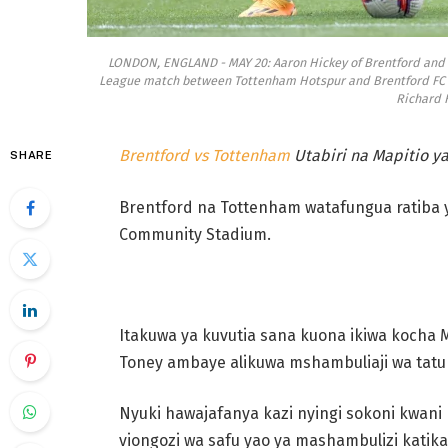
LONDON, ENGLAND - MAY 20: Aaron Hickey of Brentford and 
League match between Tottenham Hotspur and Brentford FC a
Richard 
Brentford vs Tottenham
Utabiri na Mapitio y
SHARE
Brentford na Tottenham watafungua ratiba y
Community Stadium.
Itakuwa ya kuvutia sana kuona ikiwa kocha 
Toney ambaye alikuwa mshambuliaji wa tatu m
Nyuki hawajafanya kazi nyingi sokoni kwan
viongozi wa safu yao ya mashambulizi katik