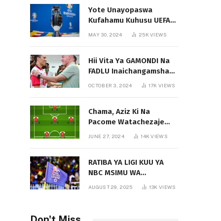
Yote Unayopaswa
Kufahamu Kuhusu UEFA
EURO 2024 German
MAY 30, 2024
25K
VIEWS
Hii Vita Ya GAMONDI Na
FADLU Inaichangamsha
Vipi Ligi Kuu?
OCTOBER 3, 2024
17K
VIEWS
Chama, Aziz Ki Na
Pacome Watachezaje
Yanga?
JUNE 27, 2024
14K
VIEWS
RATIBA YA LIGI KUU YA
NBC MSIMU WA
2025/2026
AUGUST 29, 2025
13K
VIEWS
Don't Miss