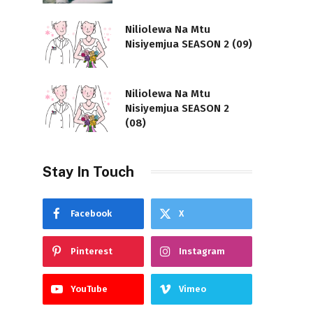
Niliolewa Na Mtu
Nisiyemjua SEASON 2 (09)
Niliolewa Na Mtu
Nisiyemjua SEASON 2
(08)
Stay In Touch
Facebook
X
Pinterest
Instagram
YouTube
Vimeo