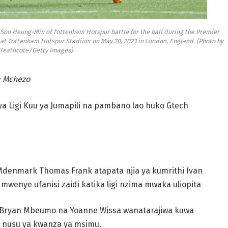
Son Heung-Min of Tottenham Hotspur battle for the ball during the Premier
t Tottenham Hotspur Stadium on May 20, 2023 in London, England. (Photo by
Heathcote/Getty Images)
a Mchezo
a Ligi Kuu ya Jumapili na pambano lao huko Gtech
Mdenmark Thomas Frank atapata njia ya kumrithi Ivan
wenye ufanisi zaidi katika ligi nzima mwaka uliopita
i Bryan Mbeumo na Yoanne Wissa wanatarajiwa kuwa
a nusu ya kwanza ya msimu.