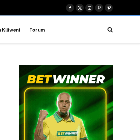
Facebook
X
Instagram
Pinterest
Vimeo
(Twitter)
 Kijiweni
Forum