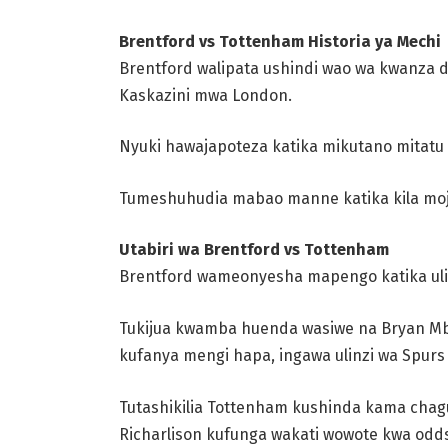
Brentford vs Tottenham Historia ya Mechi
Brentford walipata ushindi wao wa kwanza dh
Kaskazini mwa London.
Nyuki hawajapoteza katika mikutano mitatu 
Tumeshuhudia mabao manne katika kila moja 
Utabiri wa Brentford vs Tottenham
Brentford wameonyesha mapengo katika uli
Tukijua kwamba huenda wasiwe na Bryan Mbe
kufanya mengi hapa, ingawa ulinzi wa Spur
Tutashikilia Tottenham kushinda kama chaguo
Richarlison kufunga wakati wowote kwa odds 