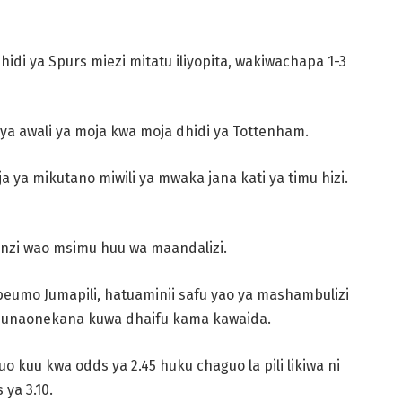
idi ya Spurs miezi mitatu iliyopita, wakiwachapa 1-3
ya awali ya moja kwa moja dhidi ya Tottenham.
ya mikutano miwili ya mwaka jana kati ya timu hizi.
nzi wao msimu huu wa maandalizi.
umo Jumapili, hatuaminii safu yao ya mashambulizi
s unaonekana kuwa dhaifu kama kawaida.
 kuu kwa odds ya 2.45 huku chaguo la pili likiwa ni
ya 3.10.