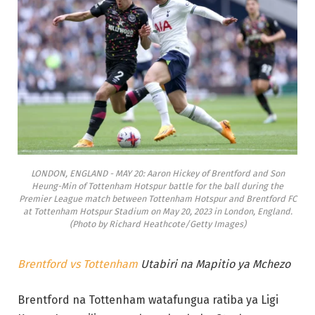
LONDON, ENGLAND - MAY 20: Aaron Hickey of Brentford and Son
Heung-Min of Tottenham Hotspur battle for the ball during the
Premier League match between Tottenham Hotspur and Brentford FC
at Tottenham Hotspur Stadium on May 20, 2023 in London, England.
(Photo by Richard Heathcote/Getty Images)
Brentford vs Tottenham
Utabiri na Mapitio ya Mchezo
Brentford na Tottenham watafungua ratiba ya Ligi