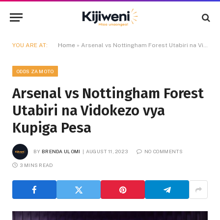
YOU ARE AT:
Home
»
Arsenal vs Nottingham Forest Utabiri na Vidokezo vya Kupiga Pesa
ODDS ZA MOTO
Arsenal vs Nottingham Forest
Utabiri na Vidokezo vya
Kupiga Pesa
BY
BRENDA ULOMI
AUGUST 11, 2023
NO COMMENTS
3 MINS READ