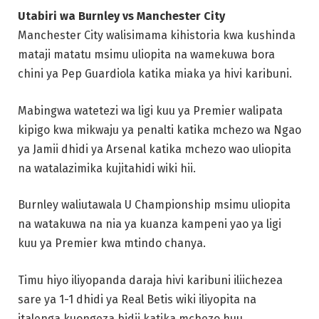
Utabiri wa Burnley vs Manchester City
Manchester City walisimama kihistoria kwa kushinda
mataji matatu msimu uliopita na wamekuwa bora
chini ya Pep Guardiola katika miaka ya hivi karibuni.
Mabingwa watetezi wa ligi kuu ya Premier walipata
kipigo kwa mikwaju ya penalti katika mchezo wa Ngao
ya Jamii dhidi ya Arsenal katika mchezo wao uliopita
na watalazimika kujitahidi wiki hii.
Burnley waliutawala U Championship msimu uliopita
na watakuwa na nia ya kuanza kampeni yao ya ligi
kuu ya Premier kwa mtindo chanya.
Timu hiyo iliyopanda daraja hivi karibuni iliichezea
sare ya 1-1 dhidi ya Real Betis wiki iliyopita na
italenga kuongeza bidii katika mchezo huu.