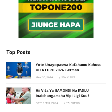
Top Posts
Yote Unayopaswa Kufahamu Kuhusu
UEFA EURO 2024 German
MAY 30, 2024
25K
VIEWS
Hii Vita Ya GAMONDI Na FADLU
Inaichangamsha Vipi Ligi Kuu?
OCTOBER 3, 2024
17K
VIEWS