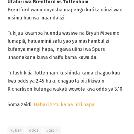
Utabiri wa Brentford vs Tottenham
Brentford wameonyesha mapengo katika ulinzi wao
msimu huu wa maandalizi.
Tukijua kwamba huenda wasiwe na Bryan Mbeumo
Jumapili, hatuaminii safu yao ya mashambulizi
kufanya mengi hapa, ingawa ulinzi wa Spurs
unaonekana kuwa dhaifu kama kawaida.
Tutashikilia Tottenham kushinda kama chaguo kuu
kwa odds ya 2.45 huku chaguo la pili likiwa ni
Richarlison kufunga wakati wowote kwa odds ya 3.10.
Soma zaidi:
Habari zetu kama hizi hapa
kubet
odds
utabiri