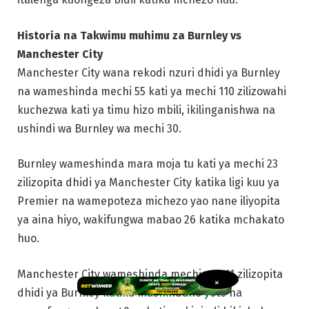
Historia na Takwimu muhimu za Burnley vs
Manchester City
Manchester City wana rekodi nzuri dhidi ya Burnley
na wameshinda mechi 55 kati ya mechi 110 zilizowahi
kuchezwa kati ya timu hizo mbili, ikilinganishwa na
ushindi wa Burnley wa mechi 30.
Burnley wameshinda mara moja tu kati ya mechi 23
zilizopita dhidi ya Manchester City katika ligi kuu ya
Premier na wamepoteza michezo yao nane iliyopita
ya aina hiyo, wakifungwa mabao 26 katika mchakato
huo.
Manchester City wameshinda mechi zao 11 zilizopita
×
dhidi ya Burnley katika mashindano yote na