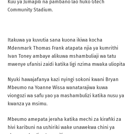
Kuu ya Jumapili na pambano lao huko Gtech
Community Stadium.
Itakuwa ya kuvutia sana kuona ikiwa kocha
Mdenmark Thomas Frank atapata njia ya kumrithi
Ivan Toney ambaye alikuwa mshambuliaji wa tatu
mwenye ufanisi zaidi katika ligi nzima mwaka uliopita
Nyuki hawajafanya kazi nyingi sokoni kwani Bryan
Mbeumo na Yoanne Wissa wanatarajiwa kuwa
viongozi wa safu yao ya mashambulizi katika nusu ya
kwanza ya msimu.
Mbeumo amepata jeraha katika mechi za kirafiki za
hivi karibuni na ushiriki wake unawekwa chini ya