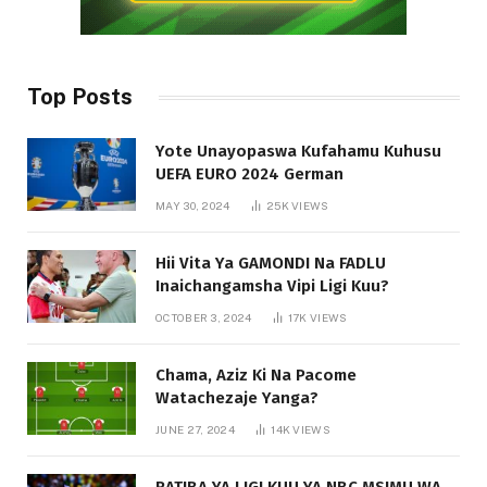
Top Posts
Yote Unayopaswa Kufahamu Kuhusu
UEFA EURO 2024 German
MAY 30, 2024
25K
VIEWS
Hii Vita Ya GAMONDI Na FADLU
Inaichangamsha Vipi Ligi Kuu?
OCTOBER 3, 2024
17K
VIEWS
Chama, Aziz Ki Na Pacome
Watachezaje Yanga?
JUNE 27, 2024
14K
VIEWS