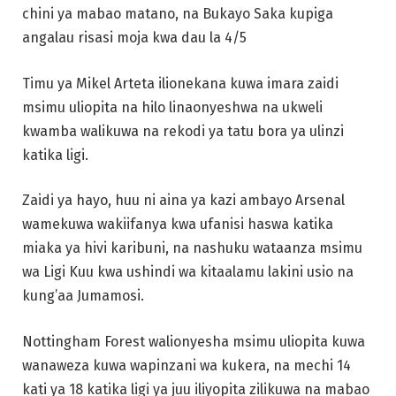
chini ya mabao matano, na Bukayo Saka kupiga
angalau risasi moja kwa dau la 4/5
Timu ya Mikel Arteta ilionekana kuwa imara zaidi
msimu uliopita na hilo linaonyeshwa na ukweli
kwamba walikuwa na rekodi ya tatu bora ya ulinzi
katika ligi.
Zaidi ya hayo, huu ni aina ya kazi ambayo Arsenal
wamekuwa wakiifanya kwa ufanisi haswa katika
miaka ya hivi karibuni, na nashuku wataanza msimu
wa Ligi Kuu kwa ushindi wa kitaalamu lakini usio na
kung’aa Jumamosi.
Nottingham Forest walionyesha msimu uliopita kuwa
wanaweza kuwa wapinzani wa kukera, na mechi 14
kati ya 18 katika ligi ya juu iliyopita zilikuwa na mabao