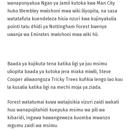
wanaponyakua Ngao ya Jamii kutoka kwa Man City
huko Wembley mwishoni mwa wiki iliyopita, na sasa
watatafuta kuendeleza hisia nzuri kwa kujinyakulia
pointi tatu dhidi ya Nottingham Forest kwenye
uwanja wa Emirates mwishoni mwa wiki hii.
Baada ya kujikuta tena katika ligi ya juu msimu
uliopita baada ya kutoka jera miaka miwili, Steve
Cooper aliwaongoza Tricky Trees kufikia lengo lao kuu
la kusalia katika ligi na mechi moja ya ziada.
Forest watatumai kuwa watajisikia vizuri zaidi wakati
huu wanapojitahidi kuepuka msimu wa pili wa
kibaridi, ingawa hawangeweza kuomba mwanzo
mgumu zaidi wa msimu.