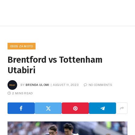
ODDS ZA MOTO
Brentford vs Tottenham
Utabiri
BY
BRENDA ULOMI
AUGUST 11, 2023
NO COMMENTS
2 MINS READ