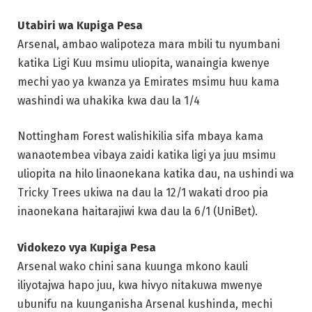
Utabiri wa Kupiga Pesa
Arsenal, ambao walipoteza mara mbili tu nyumbani
katika Ligi Kuu msimu uliopita, wanaingia kwenye
mechi yao ya kwanza ya Emirates msimu huu kama
washindi wa uhakika kwa dau la 1/4
Nottingham Forest walishikilia sifa mbaya kama
wanaotembea vibaya zaidi katika ligi ya juu msimu
uliopita na hilo linaonekana katika dau, na ushindi wa
Tricky Trees ukiwa na dau la 12/1 wakati droo pia
inaonekana haitarajiwi kwa dau la 6/1 (UniBet).
Vidokezo vya Kupiga Pesa
Arsenal wako chini sana kuunga mkono kauli
iliyotajwa hapo juu, kwa hivyo nitakuwa mwenye
ubunifu na kuunganisha Arsenal kushinda, mechi