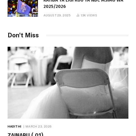
RATIBA YA LIGI KUU YA NBC MSIMU WA
2025/2026
AUGUST 29, 2025
13K
VIEWS
Don't Miss
HADITHI
MARCH 23, 2026
ZAINABU ( 01)