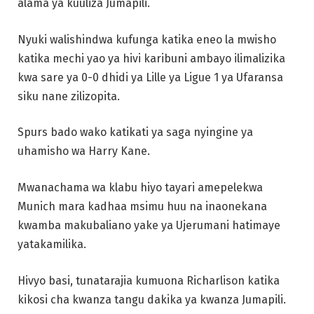
alama ya kuuliza Jumapili.
Nyuki walishindwa kufunga katika eneo la mwisho
katika mechi yao ya hivi karibuni ambayo ilimalizika
kwa sare ya 0-0 dhidi ya Lille ya Ligue 1 ya Ufaransa
siku nane zilizopita.
Spurs bado wako katikati ya saga nyingine ya
uhamisho wa Harry Kane.
Mwanachama wa klabu hiyo tayari amepelekwa
Munich mara kadhaa msimu huu na inaonekana
kwamba makubaliano yake ya Ujerumani hatimaye
yatakamilika.
Hivyo basi, tunatarajia kumuona Richarlison katika
kikosi cha kwanza tangu dakika ya kwanza Jumapili.