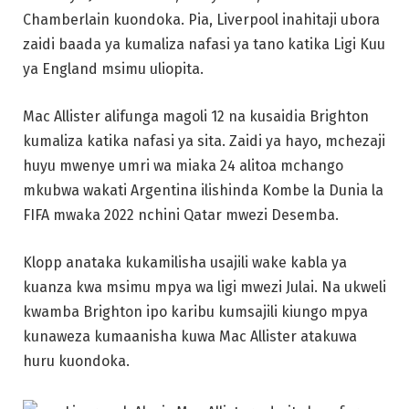
Chamberlain kuondoka. Pia, Liverpool inahitaji ubora
zaidi baada ya kumaliza nafasi ya tano katika Ligi Kuu
ya England msimu uliopita.
Mac Allister alifunga magoli 12 na kusaidia Brighton
kumaliza katika nafasi ya sita. Zaidi ya hayo, mchezaji
huyu mwenye umri wa miaka 24 alitoa mchango
mkubwa wakati Argentina ilishinda Kombe la Dunia la
FIFA mwaka 2022 nchini Qatar mwezi Desemba.
Klopp anataka kukamilisha usajili wake kabla ya
kuanza kwa msimu mpya wa ligi mwezi Julai. Na ukweli
kwamba Brighton ipo karibu kumsajili kiungo mpya
kunaweza kumaanisha kuwa Mac Allister atakuwa
huru kuondoka.