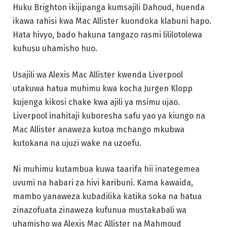
Huku Brighton ikijipanga kumsajili Dahoud, huenda
ikawa rahisi kwa Mac Allister kuondoka klabuni hapo.
Hata hivyo, bado hakuna tangazo rasmi lililotolewa
kuhusu uhamisho huo.
Usajili wa Alexis Mac Allister kwenda Liverpool
utakuwa hatua muhimu kwa kocha Jurgen Klopp
kujenga kikosi chake kwa ajili ya msimu ujao.
Liverpool inahitaji kuboresha safu yao ya kiungo na
Mac Allister anaweza kutoa mchango mkubwa
kutokana na ujuzi wake na uzoefu.
Ni muhimu kutambua kuwa taarifa hii inategemea
uvumi na habari za hivi karibuni. Kama kawaida,
mambo yanaweza kubadilika katika soka na hatua
zinazofuata zinaweza kufunua mustakabali wa
uhamisho wa Alexis Mac Allister na Mahmoud