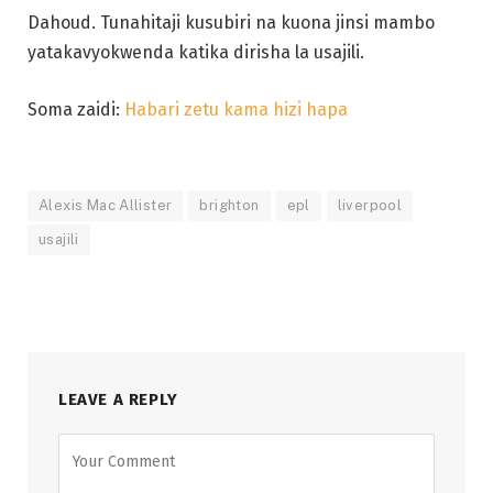
Dahoud. Tunahitaji kusubiri na kuona jinsi mambo
yatakavyokwenda katika dirisha la usajili.
Soma zaidi:
Habari zetu kama hizi hapa
Alexis Mac Allister
brighton
epl
liverpool
usajili
LEAVE A REPLY