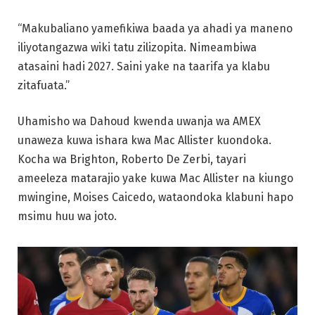
“Makubaliano yamefikiwa baada ya ahadi ya maneno
iliyotangazwa wiki tatu zilizopita. Nimeambiwa
atasaini hadi 2027. Saini yake na taarifa ya klabu
zitafuata.”
Uhamisho wa Dahoud kwenda uwanja wa AMEX
unaweza kuwa ishara kwa Mac Allister kuondoka.
Kocha wa Brighton, Roberto De Zerbi, tayari
ameeleza matarajio yake kuwa Mac Allister na kiungo
mwingine, Moises Caicedo, wataondoka klabuni hapo
msimu huu wa joto.