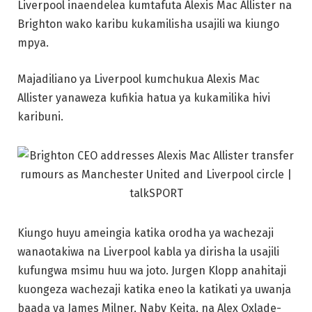
Liverpool inaendelea kumtafuta Alexis Mac Allister na
Brighton wako karibu kukamilisha usajili wa kiungo
mpya.
Majadiliano ya Liverpool kumchukua Alexis Mac
Allister yanaweza kufikia hatua ya kukamilika hivi
karibuni.
Kiungo huyu ameingia katika orodha ya wachezaji
wanaotakiwa na Liverpool kabla ya dirisha la usajili
kufungwa msimu huu wa joto. Jurgen Klopp anahitaji
kuongeza wachezaji katika eneo la katikati ya uwanja
baada ya James Milner, Naby Keita, na Alex Oxlade-