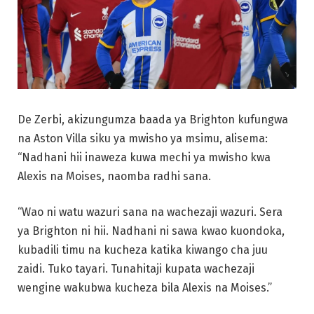
De Zerbi, akizungumza baada ya Brighton kufungwa
na Aston Villa siku ya mwisho ya msimu, alisema:
“Nadhani hii inaweza kuwa mechi ya mwisho kwa
Alexis na Moises, naomba radhi sana.
“Wao ni watu wazuri sana na wachezaji wazuri. Sera
ya Brighton ni hii. Nadhani ni sawa kwao kuondoka,
kubadili timu na kucheza katika kiwango cha juu
zaidi. Tuko tayari. Tunahitaji kupata wachezaji
wengine wakubwa kucheza bila Alexis na Moises.”