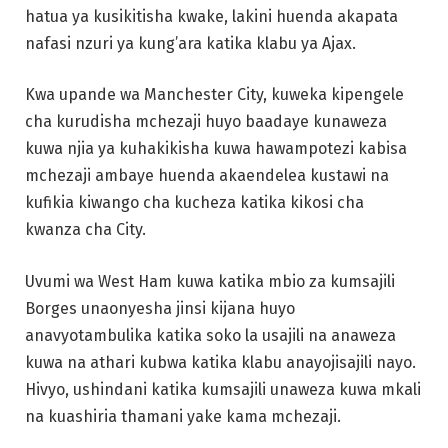
hatua ya kusikitisha kwake, lakini huenda akapata
nafasi nzuri ya kung’ara katika klabu ya Ajax.
Kwa upande wa Manchester City, kuweka kipengele
cha kurudisha mchezaji huyo baadaye kunaweza
kuwa njia ya kuhakikisha kuwa hawampotezi kabisa
mchezaji ambaye huenda akaendelea kustawi na
kufikia kiwango cha kucheza katika kikosi cha
kwanza cha City.
Uvumi wa West Ham kuwa katika mbio za kumsajili
Borges unaonyesha jinsi kijana huyo
anavyotambulika katika soko la usajili na anaweza
kuwa na athari kubwa katika klabu anayojisajili nayo.
Hivyo, ushindani katika kumsajili unaweza kuwa mkali
na kuashiria thamani yake kama mchezaji.