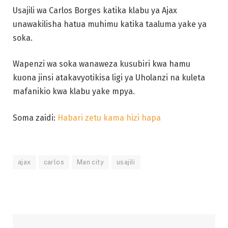
Usajili wa Carlos Borges katika klabu ya Ajax
unawakilisha hatua muhimu katika taaluma yake ya
soka.
Wapenzi wa soka wanaweza kusubiri kwa hamu
kuona jinsi atakavyotikisa ligi ya Uholanzi na kuleta
mafanikio kwa klabu yake mpya.
Soma zaidi:
Habari zetu kama hizi hapa
ajax
carlos
Man city
usajili