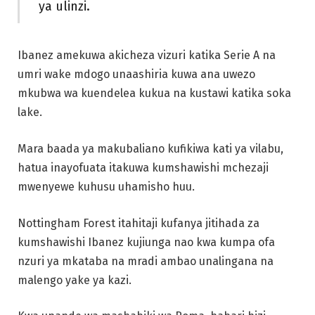
ya ulinzi.
Ibanez amekuwa akicheza vizuri katika Serie A na
umri wake mdogo unaashiria kuwa ana uwezo
mkubwa wa kuendelea kukua na kustawi katika soka
lake.
Mara baada ya makubaliano kufikiwa kati ya vilabu,
hatua inayofuata itakuwa kumshawishi mchezaji
mwenyewe kuhusu uhamisho huu.
Nottingham Forest itahitaji kufanya jitihada za
kumshawishi Ibanez kujiunga nao kwa kumpa ofa
nzuri ya mkataba na mradi ambao unalingana na
malengo yake ya kazi.