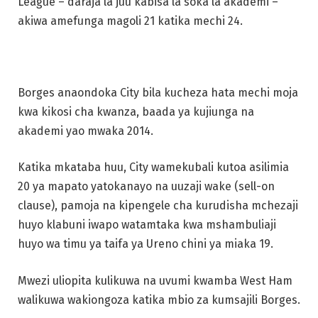
League – daraja la juu kabisa la soka la akademi –
akiwa amefunga magoli 21 katika mechi 24.
Borges anaondoka City bila kucheza hata mechi moja
kwa kikosi cha kwanza, baada ya kujiunga na
akademi yao mwaka 2014.
Katika mkataba huu, City wamekubali kutoa asilimia
20 ya mapato yatokanayo na uuzaji wake (sell-on
clause), pamoja na kipengele cha kurudisha mchezaji
huyo klabuni iwapo watamtaka kwa mshambuliaji
huyo wa timu ya taifa ya Ureno chini ya miaka 19.
Mwezi uliopita kulikuwa na uvumi kwamba West Ham
walikuwa wakiongoza katika mbio za kumsajili Borges.