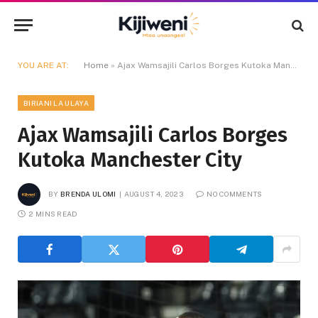
YOU ARE AT:
Home
»
Ajax Wamsajili Carlos Borges Kutoka Manchester City
BIRIANI LA ULAYA
Ajax Wamsajili Carlos Borges
Kutoka Manchester City
BY
BRENDA ULOMI
AUGUST 4, 2023
NO COMMENTS
2 MINS READ