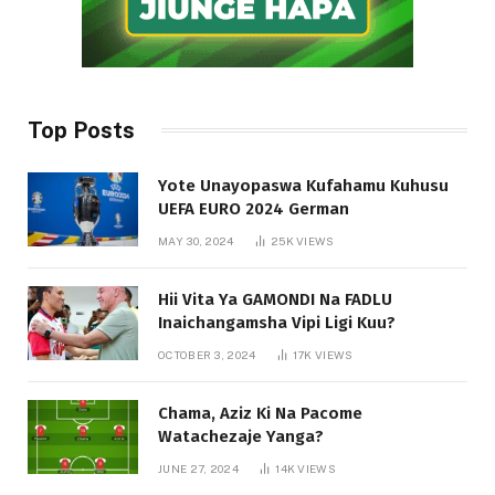
Top Posts
Yote Unayopaswa Kufahamu Kuhusu
UEFA EURO 2024 German
MAY 30, 2024
25K
VIEWS
Hii Vita Ya GAMONDI Na FADLU
Inaichangamsha Vipi Ligi Kuu?
OCTOBER 3, 2024
17K
VIEWS
Chama, Aziz Ki Na Pacome
Watachezaje Yanga?
JUNE 27, 2024
14K
VIEWS