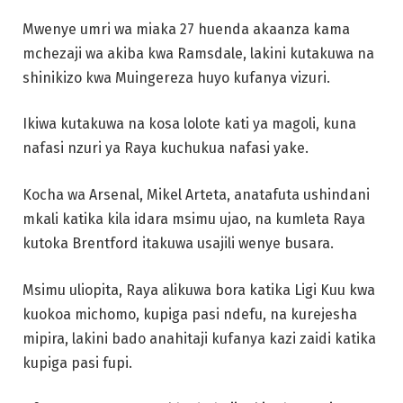
Mwenye umri wa miaka 27 huenda akaanza kama
mchezaji wa akiba kwa Ramsdale, lakini kutakuwa na
shinikizo kwa Muingereza huyo kufanya vizuri.
Ikiwa kutakuwa na kosa lolote kati ya magoli, kuna
nafasi nzuri ya Raya kuchukua nafasi yake.
Kocha wa Arsenal, Mikel Arteta, anatafuta ushindani
mkali katika kila idara msimu ujao, na kumleta Raya
kutoka Brentford itakuwa usajili wenye busara.
Msimu uliopita, Raya alikuwa bora katika Ligi Kuu kwa
kuokoa michomo, kupiga pasi ndefu, na kurejesha
mipira, lakini bado anahitaji kufanya kazi zaidi katika
kupiga pasi fupi.