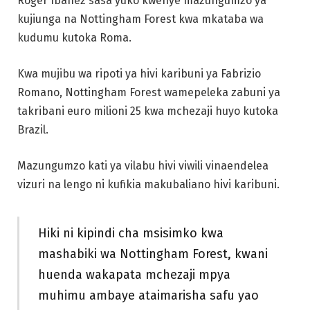
Roger Ibanez sasa yuko kwenye mazungumzo ya
kujiunga na Nottingham Forest kwa mkataba wa
kudumu kutoka Roma.
Kwa mujibu wa ripoti ya hivi karibuni ya Fabrizio
Romano, Nottingham Forest wamepeleka zabuni ya
takribani euro milioni 25 kwa mchezaji huyo kutoka
Brazil.
Mazungumzo kati ya vilabu hivi viwili vinaendelea
vizuri na lengo ni kufikia makubaliano hivi karibuni.
Hiki ni kipindi cha msisimko kwa
mashabiki wa Nottingham Forest, kwani
huenda wakapata mchezaji mpya
muhimu ambaye ataimarisha safu yao