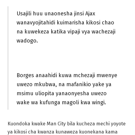
Usajili huu unaonesha jinsi Ajax
wanavyojitahidi kuimarisha kikosi chao
na kuwekeza katika vipaji vya wachezaji
wadogo.
Borges anaahidi kuwa mchezaji mwenye
uwezo mkubwa, na mafanikio yake ya
msimu uliopita yanaonyesha uwezo
wake wa kufunga magoli kwa wingi.
Kuondoka kwake Man City bila kucheza mechi yoyote
ya kikosi cha kwanza kunaweza kuonekana kama