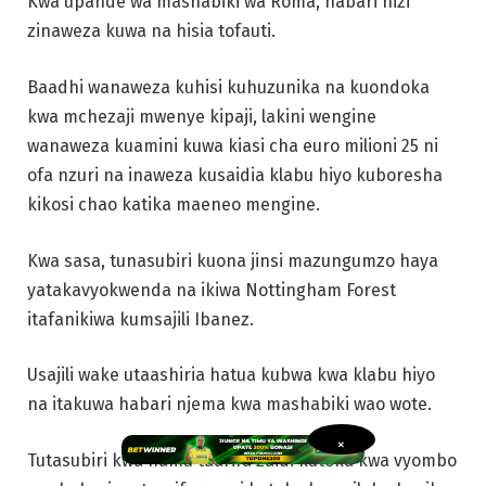
Kwa upande wa mashabiki wa Roma, habari hizi
zinaweza kuwa na hisia tofauti.
Baadhi wanaweza kuhisi kuhuzunika na kuondoka
kwa mchezaji mwenye kipaji, lakini wengine
wanaweza kuamini kuwa kiasi cha euro milioni 25 ni
ofa nzuri na inaweza kusaidia klabu hiyo kuboresha
kikosi chao katika maeneo mengine.
Kwa sasa, tunasubiri kuona jinsi mazungumzo haya
yatakavyokwenda na ikiwa Nottingham Forest
itafanikiwa kumsajili Ibanez.
Usajili wake utaashiria hatua kubwa kwa klabu hiyo
na itakuwa habari njema kwa mashabiki wao wote.
×
Tutasubiri kwa hamu taarifa zaidi kutoka kwa vyombo