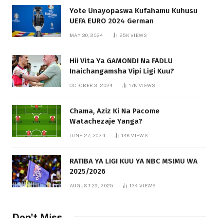
Yote Unayopaswa Kufahamu Kuhusu
UEFA EURO 2024 German
MAY 30, 2024
25K
VIEWS
Hii Vita Ya GAMONDI Na FADLU
Inaichangamsha Vipi Ligi Kuu?
OCTOBER 3, 2024
17K
VIEWS
Chama, Aziz Ki Na Pacome
Watachezaje Yanga?
JUNE 27, 2024
14K
VIEWS
RATIBA YA LIGI KUU YA NBC MSIMU WA
2025/2026
AUGUST 29, 2025
13K
VIEWS
Don't Miss