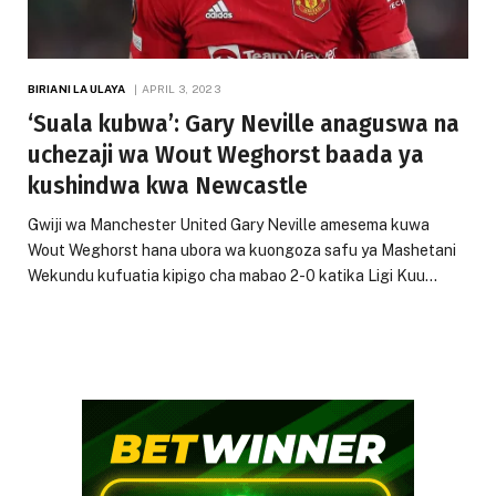
BIRIANI LA ULAYA
APRIL 3, 2023
‘Suala kubwa’: Gary Neville anaguswa na
uchezaji wa Wout Weghorst baada ya
kushindwa kwa Newcastle
Gwiji wa Manchester United Gary Neville amesema kuwa
Wout Weghorst hana ubora wa kuongoza safu ya Mashetani
Wekundu kufuatia kipigo cha mabao 2-0 katika Ligi Kuu…