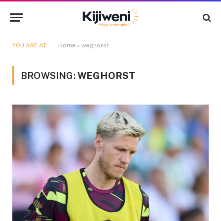
YOU ARE AT:
Home
»
weghorst
BROWSING:
WEGHORST