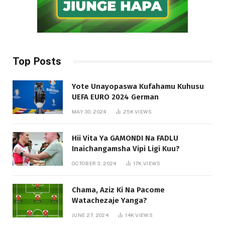
Top Posts
Yote Unayopaswa Kufahamu Kuhusu
UEFA EURO 2024 German
MAY 30, 2024
25K
VIEWS
Hii Vita Ya GAMONDI Na FADLU
Inaichangamsha Vipi Ligi Kuu?
OCTOBER 3, 2024
17K
VIEWS
Chama, Aziz Ki Na Pacome
Watachezaje Yanga?
JUNE 27, 2024
14K
VIEWS