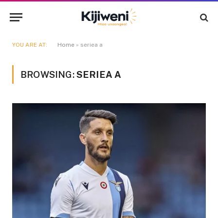
YOU ARE AT:
Home
»
seriea a
BROWSING:
SERIEA A