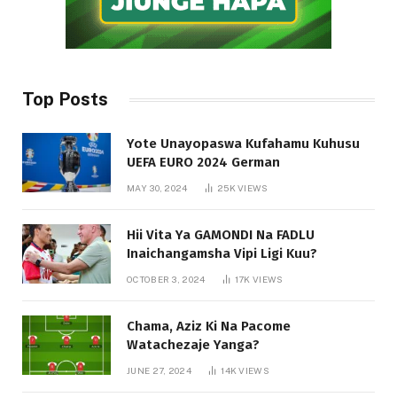
Top Posts
Yote Unayopaswa Kufahamu Kuhusu
UEFA EURO 2024 German
MAY 30, 2024
25K
VIEWS
Hii Vita Ya GAMONDI Na FADLU
Inaichangamsha Vipi Ligi Kuu?
OCTOBER 3, 2024
17K
VIEWS
Chama, Aziz Ki Na Pacome
Watachezaje Yanga?
JUNE 27, 2024
14K
VIEWS