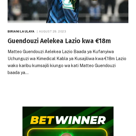
BIRIANI LA ULAYA
AUGUST 29, 2023
Guendouzi Aelekea Lazio kwa €18m
Matteo Guendouzi Aelekea Lazio Baada ya Kufanyiwa
Uchunguzi wa Kimedical Kabla ya Kusajiliwa kwa €18m Lazio
wako karibu kumsajili kiungo wa kati Matteo Guendouzi
baada ya…