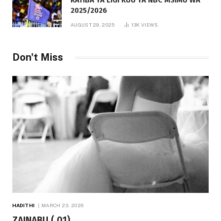
RATIBA YA LIGI KUU YA NBC MSIMU WA
2025/2026
AUGUST 29, 2025
13K
VIEWS
Don't Miss
HADITHI
MARCH 23, 2026
ZAINABU ( 01)