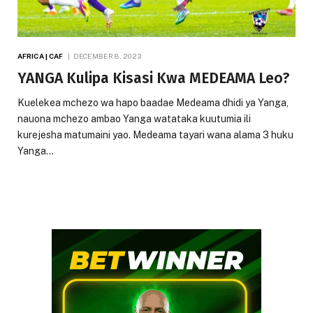
AFRICA | CAF
DECEMBER 8, 2023
YANGA Kulipa Kisasi Kwa MEDEAMA Leo?
Kuelekea mchezo wa hapo baadae Medeama dhidi ya Yanga,
nauona mchezo ambao Yanga watataka kuutumia ili
kurejesha matumaini yao. Medeama tayari wana alama 3 huku
Yanga…