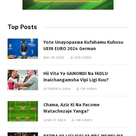
Top Posts
Yote Unayopaswa Kufahamu Kuhusu
UEFA EURO 2024 German
MAY 30, 2024
25K
VIEWS
Hii Vita Ya GAMONDI Na FADLU
Inaichangamsha Vipi Ligi Kuu?
OCTOBER 3, 2024
17K
VIEWS
Chama, Aziz Ki Na Pacome
Watachezaje Yanga?
JUNE 27, 2024
14K
VIEWS