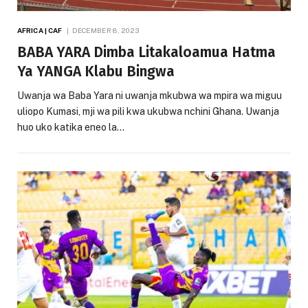
AFRICA | CAF
DECEMBER 8, 2023
BABA YARA Dimba Litakaloamua Hatma
Ya YANGA Klabu Bingwa
Uwanja wa Baba Yara ni uwanja mkubwa wa mpira wa miguu
uliopo Kumasi, mji wa pili kwa ukubwa nchini Ghana. Uwanja
huo uko katika eneo la…