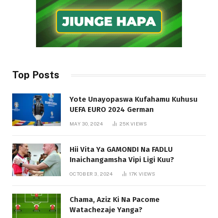
Top Posts
Yote Unayopaswa Kufahamu Kuhusu
UEFA EURO 2024 German
MAY 30, 2024
25K
VIEWS
Hii Vita Ya GAMONDI Na FADLU
Inaichangamsha Vipi Ligi Kuu?
OCTOBER 3, 2024
17K
VIEWS
Chama, Aziz Ki Na Pacome
Watachezaje Yanga?