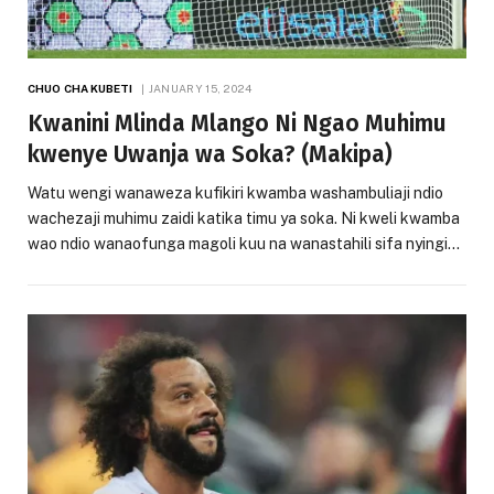
CHUO CHA KUBETI
JANUARY 15, 2024
Kwanini Mlinda Mlango Ni Ngao Muhimu
kwenye Uwanja wa Soka? (Makipa)
Watu wengi wanaweza kufikiri kwamba washambuliaji ndio
wachezaji muhimu zaidi katika timu ya soka. Ni kweli kwamba
wao ndio wanaofunga magoli kuu na wanastahili sifa nyingi…