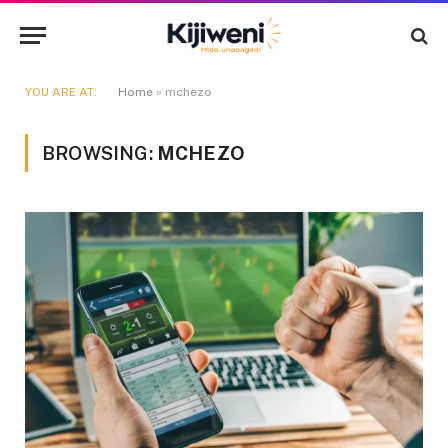
YOU ARE AT:
Home
»
mchezo
BROWSING:
MCHEZO