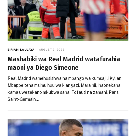
BIRIANI LA ULAYA
AUGUST 2, 2023
Mashabiki wa Real Madrid watafurahia
maoni ya Diego Simeone
Real Madrid wamehusishwa na mpango wa kumsajili Kylian
Mbappe tena msimu huu wa kiangazi. Mara hii, inaonekana
kama uwezekano mkubwa sana. Tofauti na zamani, Paris
Saint-Germain…