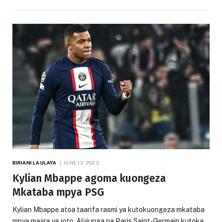
BIRIANI LA ULAYA
JUNE 13, 2023
Kylian Mbappe agoma kuongeza
Mkataba mpya PSG
Kylian Mbappe atoa taarifa rasmi ya kutokuongeza mkataba
mpya majira ya joto. Alijiunga na Paris Saint-Germain kutoka