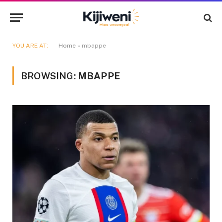
YOU ARE AT:
Home
»
mbappe
BROWSING:
MBAPPE