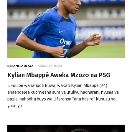
BIRIANI LA ULAYA
AUGUST 1, 2023
Kylian Mbappé Aweka Mzozo na PSG
L’Équipe wanaripoti kuwa, wakati Kylian Mbappé (24)
anaendelea kuonyesha sura ya utulivu hadharani, nyuma ya
pazia, nahodha huyo wa Ufaransa “ana hasira” kuhusu hali
yake ya…