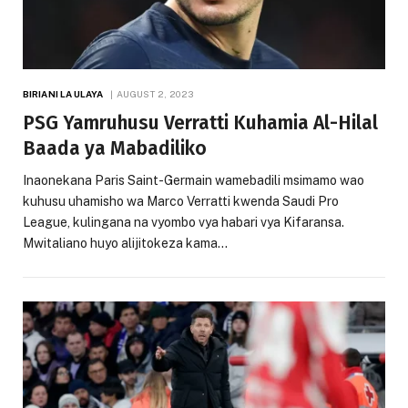
BIRIANI LA ULAYA
AUGUST 2, 2023
PSG Yamruhusu Verratti Kuhamia Al-Hilal
Baada ya Mabadiliko
Inaonekana Paris Saint-Germain wamebadili msimamo wao
kuhusu uhamisho wa Marco Verratti kwenda Saudi Pro
League, kulingana na vyombo vya habari vya Kifaransa.
Mwitaliano huyo alijitokeza kama…