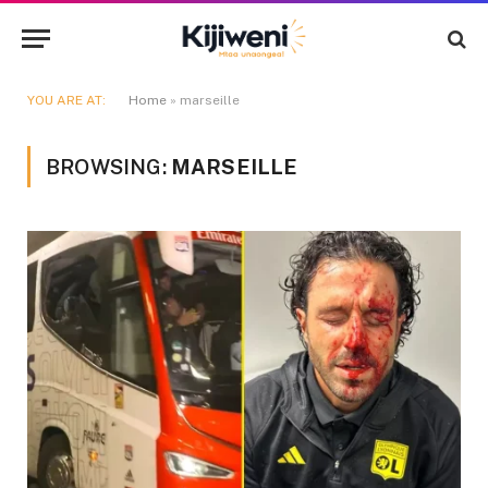
YOU ARE AT:
Home
»
marseille
BROWSING:
MARSEILLE