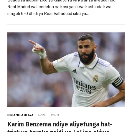
Baada ya mapumziko ya kimataifa ya kwanza mwaka huu,
Real Madrid waliendelea na kasi yao kwa kushinda kwa
magoli 6-0 dhidi ya Real Valladolid siku ya…
BIRIANI LA ULAYA
APRIL 3, 2023
Karim Benzema ndiye aliyefunga hat-