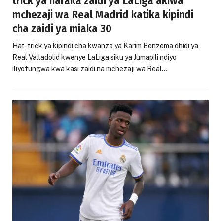
trick ya haraka zaidi ya LaLiga akiwa
mchezaji wa Real Madrid katika kipindi
cha zaidi ya miaka 30
Hat-trick ya kipindi cha kwanza ya Karim Benzema dhidi ya
Real Valladolid kwenye LaLiga siku ya Jumapili ndiyo
iliyofungwa kwa kasi zaidi na mchezaji wa Real…