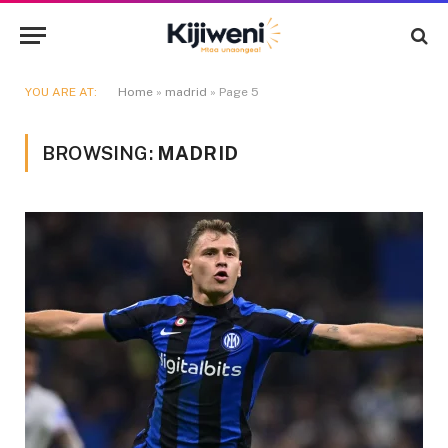
YOU ARE AT:
Home
»
madrid
»
Page 5
BROWSING:
MADRID