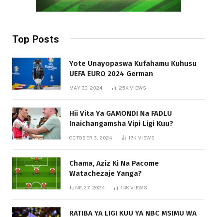
Top Posts
Yote Unayopaswa Kufahamu Kuhusu
UEFA EURO 2024 German
MAY 30, 2024
25K
VIEWS
Hii Vita Ya GAMONDI Na FADLU
Inaichangamsha Vipi Ligi Kuu?
OCTOBER 3, 2024
17K
VIEWS
Chama, Aziz Ki Na Pacome
Watachezaje Yanga?
JUNE 27, 2024
14K
VIEWS
RATIBA YA LIGI KUU YA NBC MSIMU WA