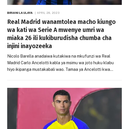
BIRIANI LA ULAYA
APRIL 28, 2023
Real Madrid wanamtolea macho kiungo
wa kati wa Serie A mwenye umri wa
miaka 26 ili kukiburudisha chumba cha
injini inayozeeka
Nicolo Barella anadaiwa kutakiwa na mkufunzi wa Real
Madrid Carlo Ancelotti kabla ya msimu wa joto huku klabu
hiyo ikipanga mustakabali wao. Tamaa ya Ancelotti kwa…