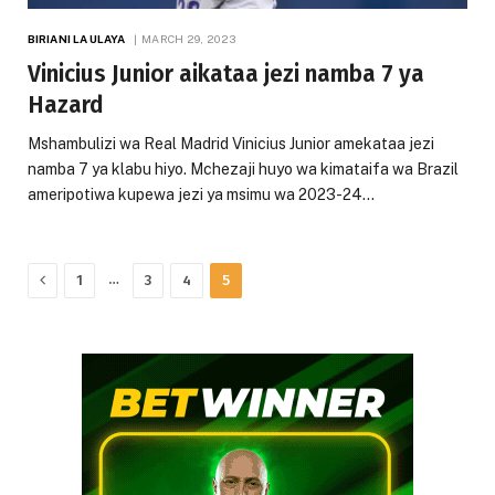
BIRIANI LA ULAYA
MARCH 29, 2023
Vinicius Junior aikataa jezi namba 7 ya
Hazard
Mshambulizi wa Real Madrid Vinicius Junior amekataa jezi
namba 7 ya klabu hiyo. Mchezaji huyo wa kimataifa wa Brazil
ameripotiwa kupewa jezi ya msimu wa 2023-24…
Previous
…
1
3
4
5