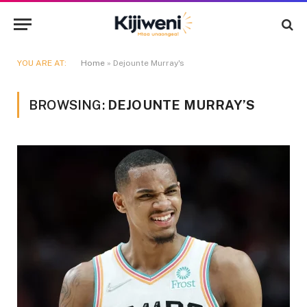
YOU ARE AT:
Home
»
Dejounte Murray's
BROWSING:
DEJOUNTE MURRAY’S