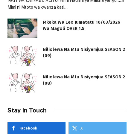
NAITWA ZAINABU ALIYU! Hii ni Hadithi ya Maisha yangu…..!!
Mimi ni Mtoto wa kwanza kati…
Mkeka Wa Leo Jumatatu 16/03/2026
Wa Magoli OVER 1.5
Niliolewa Na Mtu Nisiyemjua SEASON 2
(09)
Niliolewa Na Mtu Nisiyemjua SEASON 2
(08)
Stay In Touch
Facebook
X