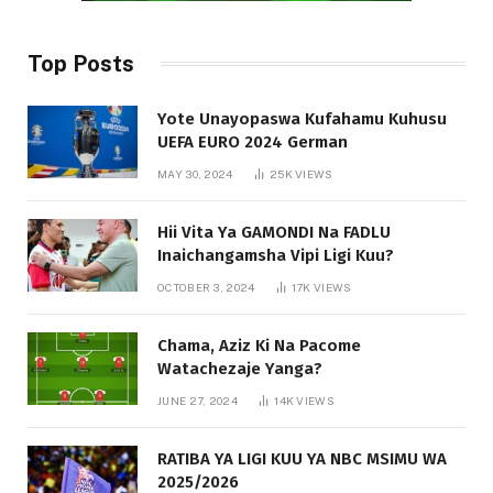
Top Posts
Yote Unayopaswa Kufahamu Kuhusu
UEFA EURO 2024 German
MAY 30, 2024
25K
VIEWS
Hii Vita Ya GAMONDI Na FADLU
Inaichangamsha Vipi Ligi Kuu?
OCTOBER 3, 2024
17K
VIEWS
Chama, Aziz Ki Na Pacome
Watachezaje Yanga?
JUNE 27, 2024
14K
VIEWS
RATIBA YA LIGI KUU YA NBC MSIMU WA
2025/2026