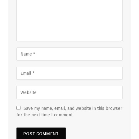
Save my name, email, and website in this browser
for the next time I comment.