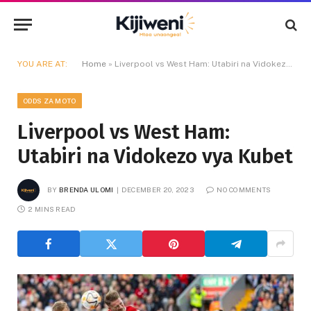
YOU ARE AT:
Home
»
Liverpool vs West Ham: Utabiri na Vidokezo vya Kubet
ODDS ZA MOTO
Liverpool vs West Ham:
Utabiri na Vidokezo vya Kubet
BY
BRENDA ULOMI
DECEMBER 20, 2023
NO COMMENTS
2 MINS READ