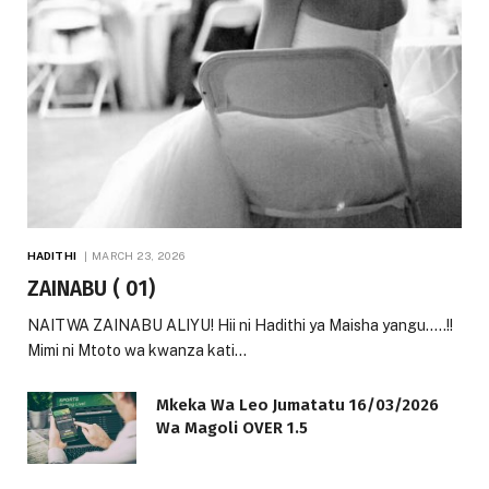
HADITHI
MARCH 23, 2026
ZAINABU ( 01)
NAITWA ZAINABU ALIYU! Hii ni Hadithi ya Maisha yangu…..!!
Mimi ni Mtoto wa kwanza kati…
Mkeka Wa Leo Jumatatu 16/03/2026
Wa Magoli OVER 1.5