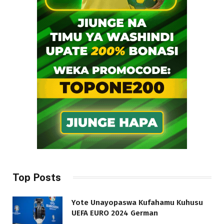
Top Posts
Yote Unayopaswa Kufahamu Kuhusu
UEFA EURO 2024 German