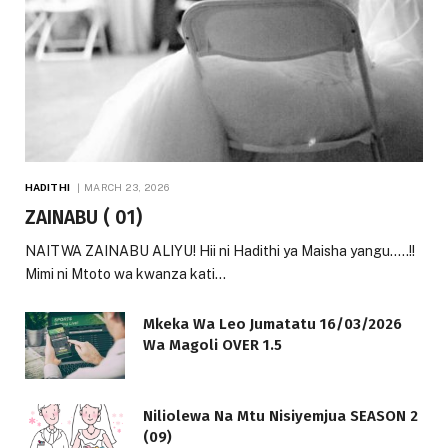
HADITHI
MARCH 23, 2026
ZAINABU ( 01)
NAITWA ZAINABU ALIYU! Hii ni Hadithi ya Maisha yangu…..!!
Mimi ni Mtoto wa kwanza kati…
Mkeka Wa Leo Jumatatu 16/03/2026
Wa Magoli OVER 1.5
Niliolewa Na Mtu Nisiyemjua SEASON 2
(09)