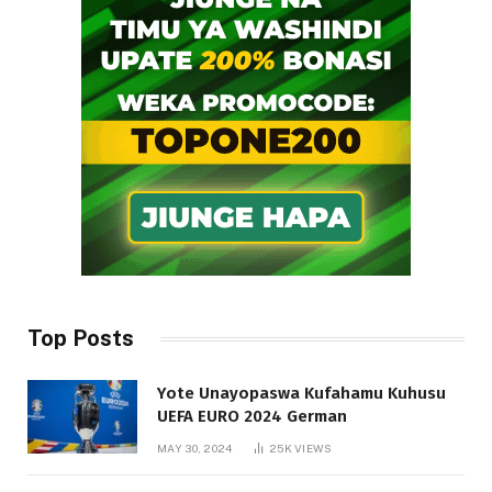
Top Posts
Yote Unayopaswa Kufahamu Kuhusu
UEFA EURO 2024 German
MAY 30, 2024
25K
VIEWS