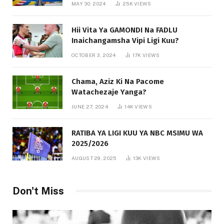
MAY 30, 2024
25K
VIEWS
Hii Vita Ya GAMONDI Na FADLU
Inaichangamsha Vipi Ligi Kuu?
OCTOBER 3, 2024
17K
VIEWS
Chama, Aziz Ki Na Pacome
Watachezaje Yanga?
JUNE 27, 2024
14K
VIEWS
RATIBA YA LIGI KUU YA NBC MSIMU WA
2025/2026
AUGUST 29, 2025
13K
VIEWS
Don't Miss