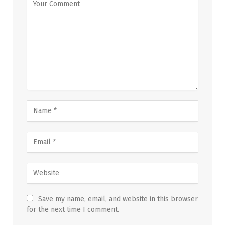
Save my name, email, and website in this browser
for the next time I comment.