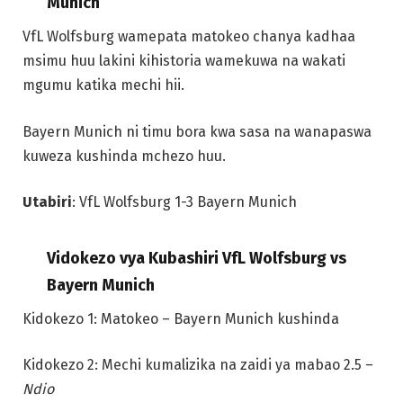
Munich
VfL Wolfsburg wamepata matokeo chanya kadhaa
msimu huu lakini kihistoria wamekuwa na wakati
mgumu katika mechi hii.
Bayern Munich ni timu bora kwa sasa na wanapaswa
kuweza kushinda mchezo huu.
Utabiri
: VfL Wolfsburg 1-3 Bayern Munich
Vidokezo vya Kubashiri VfL Wolfsburg vs
Bayern Munich
Kidokezo 1: Matokeo – Bayern Munich kushinda
Kidokezo 2: Mechi kumalizika na zaidi ya mabao 2.5 –
Ndio