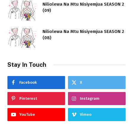
Niliolewa Na Mtu Nisiyemjua SEASON 2
(09)
Niliolewa Na Mtu Nisiyemjua SEASON 2
(08)
Stay In Touch
Facebook
X
Pinterest
Instagram
YouTube
Vimeo